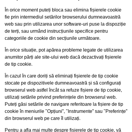
În orice moment puteți bloca sau elimina fișierele cookie
fie prin intermediul setărilor browserului dumneavoastră
web sau prin utilizarea unor software-uri puse la dispoziție
de terți, sau urmând instrucțiunile specifice pentru
categoriile de cookie din secțiunile următoare.
În orice situație, pot apărea probleme legate de utilizarea
anumitor părți ale site-ului web dacă dezactivați fișierele
de tip cookie.
În cazul în care doriți să eliminați fișierele de tip cookie
stocate pe dispozitivele dumneavoastră și să configurați
browserul web astfel încât sa refuze fișiere de tip cookie,
utilizați setările privind preferințele din browserul web.
Puteți găsi setările de navigare referitoare la fișiere de tip
cookie în meniurile "Opțiuni”, "Instrumente” sau "Preferințe”
din browserul web pe care îl utilizați.
Pentru a afla mai multe despre fișierele de tip cookie, vă