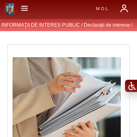
M O L
INFORMAŢII DE INTERES PUBLIC /
Declaraţii de interese
/