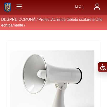
M O L
DESPRE COMUNĂ /
Proiect Achizitie tablete scolare si alte
echipamente
/