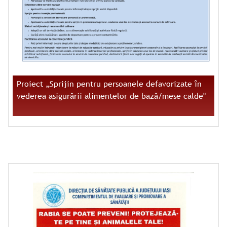
Proiect „Sprijin pentru persoanele defavorizate în
vederea asigurării alimentelor de bază/mese calde"