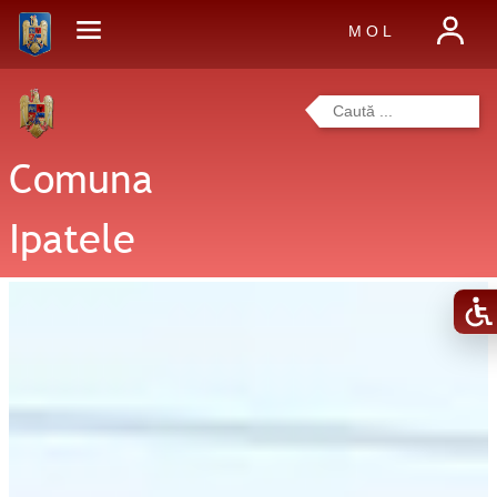
M O L
Comuna
Ipatele