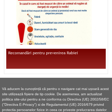
Recomandări pentru prevenirea Rabiei
Vă aducem la cunoștință că pentru o navigare cat mai ușoară acest
site utilizează fișiere de tip cookie. De asemenea, am actualizat
politica site-ului pentru a ne conforma cu Directiva (UE) 2002/58/EC
("Directiva E-Privacy") si de Regulamentul (UE) 2016/679 privind
protectia persoanelor fizice in ceea ce priveste prelucrarea datelor