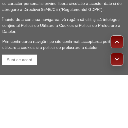
cu caracter personal si privind libera circulatie a acestor date si de
abrogare a Directivei 95/46/CE ("Regulamentul GDPR").
Înainte de a continua navigarea, vă rugăm să citiți și să înțelegeți
conținutul
Politicii de Utilizare a Cookies
și
Politicii de Prelucrare a
Datelor
.
Prin continuarea navigării pe site confirmați acceptarea politicii de
utilizare a cookies si a politicii de prelucrare a datelor.
Sunt de acord
Înștiințare efectuare tratamente împotriva
dăunătorilor din cultura de rapiță cu insecticidul
INAZUMA pe data de 01.05.2025 și 02.05.2025